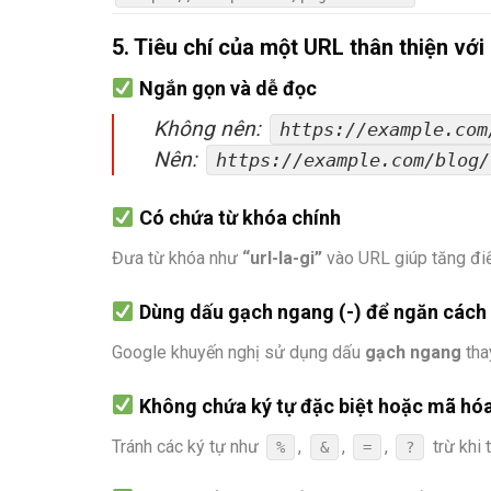
5. Tiêu chí của một URL thân thiện vớ
Ngắn gọn và dễ đọc
Không nên:
https://example.com
Nên:
https://example.com/blog/
Có chứa từ khóa chính
Đưa từ khóa như
“url-la-gi”
vào URL giúp tăng đi
Dùng dấu gạch ngang (-) để ngăn cách 
Google khuyến nghị sử dụng dấu
gạch ngang
tha
Không chứa ký tự đặc biệt hoặc mã hóa
Tránh các ký tự như
,
,
,
trừ khi 
%
&
=
?