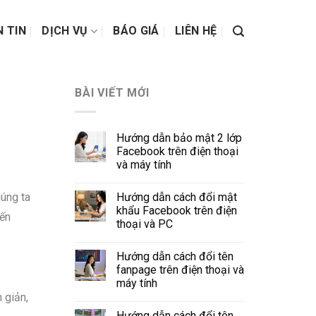
N TIN
DỊCH VỤ
BÁO GIÁ
LIÊN HỆ
BÀI VIẾT MỚI
Hướng dẫn bảo mật 2 lớp
Facebook trên điện thoại
và máy tính
Hướng dẫn cách đổi mật
húng ta
khẩu Facebook trên điện
iến
thoại và PC
Hướng dẫn cách đổi tên
fanpage trên điện thoại và
máy tính
n giản,
Hướng dẫn cách đổi tên