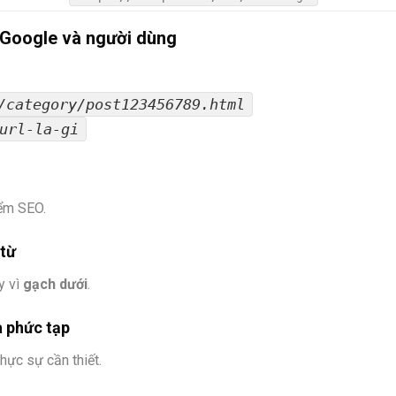
i Google và người dùng
/category/post123456789.html
url-la-gi
ểm SEO.
từ
y vì
gạch dưới
.
 phức tạp
thực sự cần thiết.