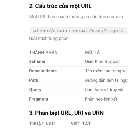
2. Cấu trúc của một URL
Một URL tiêu chuẩn thường có cấu trúc như sau:
scheme://
domain
-
name
/
path
?query#fragment
Giải thích từng phần:
THÀNH PHẦN
MÔ TẢ
Scheme
Giao thức truy cập
Domain Name
Tên miền của trang w
Path
Đường dẫn đến tài ngu
Query
Các tham số truy vấn
Fragment
Phần neo liên kết
3. Phân biệt URL, URI và URN
THUẬT NGỮ
VIẾT TẮT