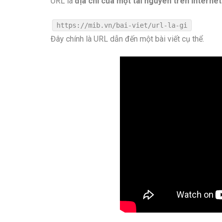
URL là
địa chỉ của một tài nguyên trên internet
https:
//mib.vn/bai-viet/url-la-gi
Đây chính là URL dẫn đến một bài viết cụ thể.