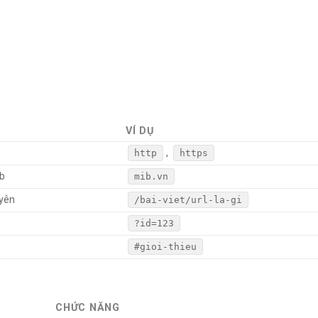
VÍ DỤ
,
http
https
eb
mib.vn
yên
/bai-viet/url-la-gi
?id=123
#gioi-thieu
CHỨC NĂNG