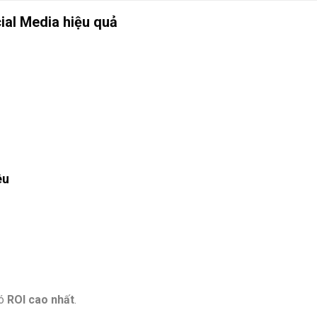
ial Media hiệu quả
êu
có
ROI cao nhất
.