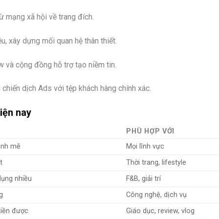
ừ mạng xã hội về trang đích.
iều, xây dựng mối quan hệ thân thiết.
ew và cộng đồng hỗ trợ tạo niềm tin.
ai chiến dịch Ads với tệp khách hàng chính xác.
hiện nay
PHÙ HỢP VỚI
mạnh mẽ
Mọi lĩnh vực
t
Thời trang, lifestyle
 dụng nhiều
F&B, giải trí
g
Công nghệ, dịch vụ
tiền được
Giáo dục, review, vlog