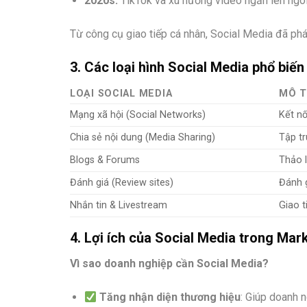
2020s:
TikTok và xu hướng video ngắn lên ngô
Từ công cụ giao tiếp cá nhân, Social Media đã phá
3. Các loại hình Social Media phổ biến
LOẠI SOCIAL MEDIA
MÔ 
Mạng xã hội (Social Networks)
Kết nố
Chia sẻ nội dung (Media Sharing)
Tập tr
Blogs & Forums
Thảo l
Đánh giá (Review sites)
Đánh 
Nhắn tin & Livestream
Giao t
4. Lợi ích của Social Media trong Mar
Vì sao doanh nghiệp cần Social Media?
Tăng nhận diện thương hiệu
: Giúp doanh n