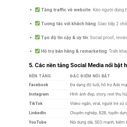
Tăng traffic về website
: Kéo người dùng t
Tương tác với khách hàng
: Giao tiếp 2 ch
Tạo độ tin cậy & uy tín
: Social proof, revi
Hỗ trợ bán hàng & remarketing
: Triển kh
5. Các nền tảng Social Media nổi bật 
NỀN TẢNG
ĐẶC ĐIỂM NỔI BẬT
Facebook
Đa dạng độ tuổi, hỗ trợ Ads 
Instagram
Hình ảnh đẹp, story, reel thu hú
TikTok
Video ngắn, viral, người trẻ sử
LinkedIn
Chuyên nghiệp, B2B, tuyển dụn
YouTube
Nội dung dài, SEO mạnh, kiếm 