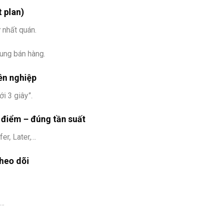
 plan)
 nhất quán.
dung bán hàng.
ên nghiệp
ới 3 giây”.
i điểm – đúng tần suất
er, Later,…
heo dõi
,…