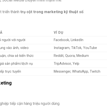
i, Social Media chuyển mình mạnh mẽ.
t triển thành
trụ cột trong marketing kỹ thuật số
.
TẢ
VÍ DỤ
i người với người
Facebook, LinkedIn
ung vào ảnh, video
Instagram, TikTok, YouTube
uận, chia sẻ kiến thức
Reddit, Quora, Medium
giá sản phẩm/dịch vụ
TripAdvisor, Yelp
iếp trực tuyến
Messenger, WhatsApp, Twitch
keting
ghiệp tiếp cận hàng triệu người dùng.