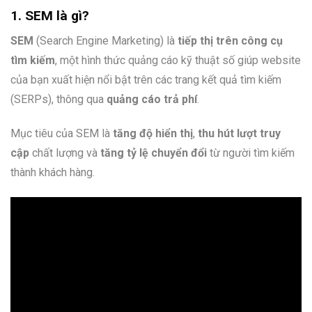
1. SEM là gì?
SEM
(Search Engine Marketing) là
tiếp thị trên công cụ
tìm kiếm
, một hình thức quảng cáo kỹ thuật số giúp website
của bạn xuất hiện nổi bật trên các trang kết quả tìm kiếm
(SERPs), thông qua
quảng cáo trả phí
.
Mục tiêu của SEM là
tăng độ hiển thị
,
thu hút lượt truy
cập
chất lượng và
tăng tỷ lệ chuyển đổi
từ người tìm kiếm
thành khách hàng.