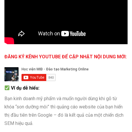
ĐĂNG KÝ KÊNH YOUTUBE ĐỂ CẬP NHẬT NỘI DUNG MỚI:
Ví dụ dễ hiểu:
Bạn kinh doanh mỹ phẩm và muốn người dùng khi gõ từ
khóa “son dưỡng môi” thì quảng cáo website của bạn hiển
thị đầu tiên trên Google – đó là kết quả của một chiến dịch
SEM hiệu quả.