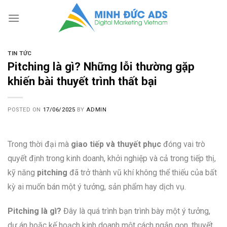
Skip
to
content
TIN TỨC
Pitching là gì? Những lỗi thường gặp
khiến bài thuyết trình thất bại
POSTED ON
17/06/2025
BY
ADMIN
Trong thời đại mà
giao tiếp và thuyết phục
đóng vai trò
quyết định trong kinh doanh, khởi nghiệp và cả trong tiếp thị,
kỹ năng
pitching
đã trở thành vũ khí không thể thiếu của bất
kỳ ai muốn bán một ý tưởng, sản phẩm hay dịch vụ.
Pitching là gì?
Đây là quá trình bạn trình bày một ý tưởng,
dự án hoặc kế hoạch kinh doanh một cách ngắn gọn, thuyết