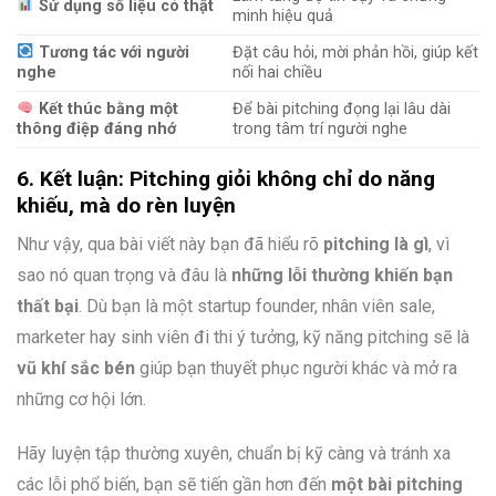
Sử dụng số liệu có thật
minh hiệu quả
Tương tác với người
Đặt câu hỏi, mời phản hồi, giúp kết
nghe
nối hai chiều
Kết thúc bằng một
Để bài pitching đọng lại lâu dài
thông điệp đáng nhớ
trong tâm trí người nghe
6. Kết luận: Pitching giỏi không chỉ do năng
khiếu, mà do rèn luyện
Như vậy, qua bài viết này bạn đã hiểu rõ
pitching là gì
, vì
sao nó quan trọng và đâu là
những lỗi thường khiến bạn
thất bại
. Dù bạn là một startup founder, nhân viên sale,
marketer hay sinh viên đi thi ý tưởng, kỹ năng pitching sẽ là
vũ khí sắc bén
giúp bạn thuyết phục người khác và mở ra
những cơ hội lớn.
Hãy luyện tập thường xuyên, chuẩn bị kỹ càng và tránh xa
các lỗi phổ biến, bạn sẽ tiến gần hơn đến
một bài pitching