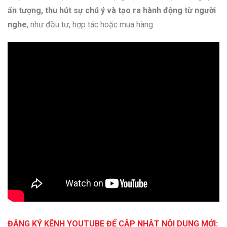
ấn tượng, thu hút sự chú ý và tạo ra hành động từ người
nghe
, như đầu tư, hợp tác hoặc mua hàng.
ĐĂNG KÝ KÊNH YOUTUBE ĐỂ CẬP NHẬT NỘI DUNG MỚI: