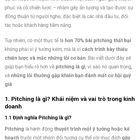
phục và có chiến lược – nhằm gây ấn tượng và tạo được sự
đồng thuận từ người nghe, đặc biệt là các nhà đầu tư, đối
tác hoặc khách hàng tiềm năng.
Tuy nhiên, có một thực tế là
hơn 70% bài pitching thất bại
không phải vì ý tưởng kém, mà là vì
cách trình bày thiếu
chiến lược và mắc những lỗi cơ bản
. Bài viết dưới đây sẽ
giúp bạn hiểu rõ hơn về
pitching là gì
, vì sao nó quan trọng,
và
những lỗi thường gặp khiến bạn đánh mất cơ hội quý
giá
.
1. Pitching là gì? Khái niệm và vai trò trong kinh
doanh
1.1 Định nghĩa Pitching là gì?
Pitching
là hành động
thuyết trình một ý tưởng hoặc kế
hoạch
trước một nhóm đối tượng cụ thể với mục đích
gây