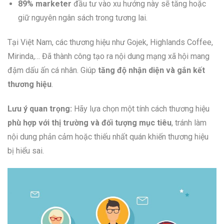
89% marketer
đầu tư vào xu hướng này sẽ tăng hoặc
giữ nguyên ngân sách trong tương lai.
Tại Việt Nam, các thương hiệu như Gojek, Highlands Coffee,
Mirinda,… Đã thành công tạo ra nội dung mạng xã hội mang
đậm dấu ấn cá nhân. Giúp
tăng độ nhận diện và gắn kết
thương hiệu
.
Lưu ý quan trọng:
Hãy lựa chọn một tính cách thương hiệu
phù hợp với thị trường và đối tượng mục tiêu
, tránh làm
nội dung phản cảm hoặc thiếu nhất quán khiến thương hiệu
bị hiểu sai.