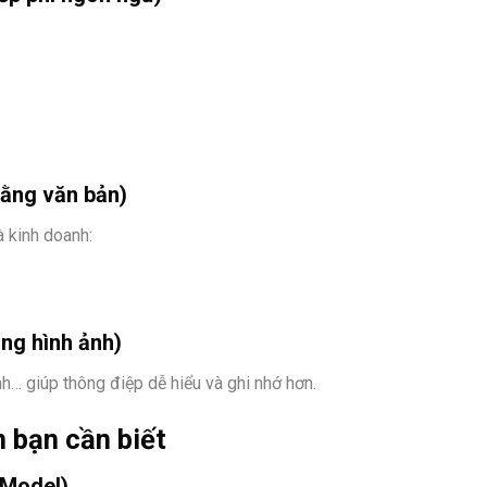
bằng văn bản)
à kinh doanh:
ng hình ảnh)
nh… giúp thông điệp dễ hiểu và ghi nhớ hơn.
n bạn cần biết
 Model)