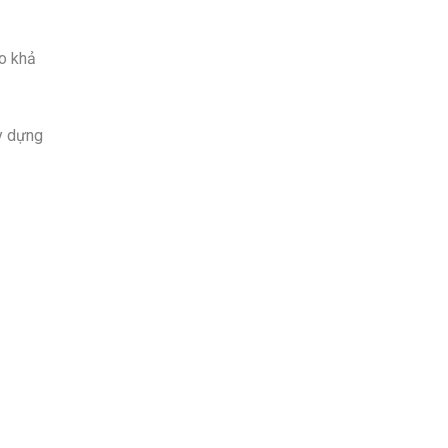
ao khả
ây dựng