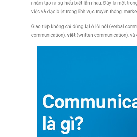
nhằm tạo ra sự hiểu biết lẫn nhau. Đây là một tro
việc và đặc biệt trong lĩnh vực truyền thông, marke
Giao tiếp không chỉ dừng lại ở lời nói (verbal c
communication),
viết
(written communication), và