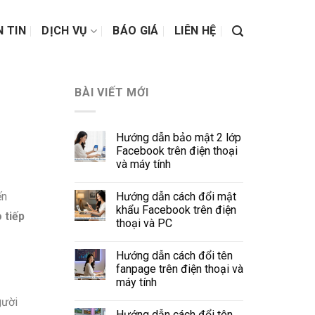
N TIN
DỊCH VỤ
BÁO GIÁ
LIÊN HỆ
BÀI VIẾT MỚI
Hướng dẫn bảo mật 2 lớp
Facebook trên điện thoại
và máy tính
Hướng dẫn cách đổi mật
ến
khẩu Facebook trên điện
 tiếp
thoại và PC
Hướng dẫn cách đổi tên
fanpage trên điện thoại và
máy tính
gười
Hướng dẫn cách đổi tên