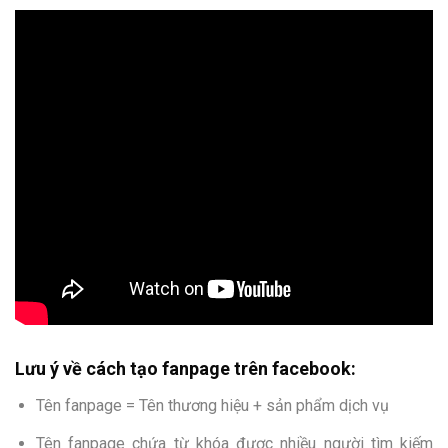
Lưu ý về
cách
tạo fanpage trên facebook
:
Tên fanpage = Tên thương hiệu + sản phẩm dịch vụ
Tên fanpage chứa từ khóa được nhiều người tìm kiếm