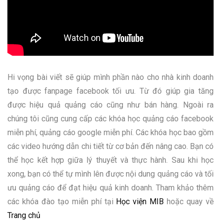
Hi vọng bài viết sẽ giúp mình phần nào cho nhà kinh doanh
tạo được fanpage facebook tối ưu. Từ đó giúp gia tăng
được hiệu quả quảng cáo cũng như bán hàng. Ngoài ra
chúng tôi cũng cung cấp các khóa học quảng cáo facebook
miễn phí, quảng cáo google miễn phí. Các khóa học bao gồm
các video hướng dẫn chi tiết từ cơ bản đến nâng cao. Bạn có
thể học kết hợp giữa lý thuyết và thực hành. Sau khi học
xong, bạn có thể tự mình lên được nội dung quảng cáo và tối
ưu quảng cáo để đạt hiệu quả kinh doanh. Tham khảo thêm
các khóa đào tạo miễn phí tại
Học viện MIB
hoặc quay về
Trang chủ