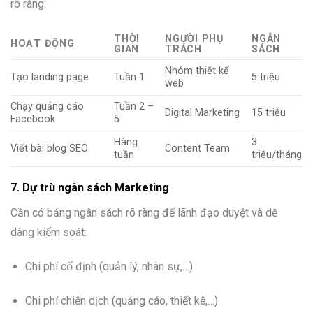
rõ ràng:
THỜI
NGƯỜI PHỤ
NGÂN
HOẠT ĐỘNG
GIAN
TRÁCH
SÁCH
Nhóm thiết kế
Tạo landing page
Tuần 1
5 triệu
web
Chạy quảng cáo
Tuần 2 –
Digital Marketing
15 triệu
Facebook
5
Hàng
3
Viết bài blog SEO
Content Team
tuần
triệu/tháng
7. Dự trù ngân sách Marketing
Cần có bảng ngân sách rõ ràng để lãnh đạo duyệt và dễ
dàng kiểm soát:
Chi phí cố định (quản lý, nhân sự,…)
Chi phí chiến dịch (quảng cáo, thiết kế,…)