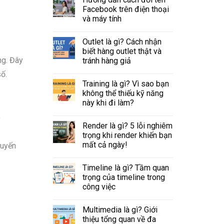
Facebook trên điện thoại
và máy tính
Outlet là gì? Cách nhận
biết hàng outlet thật và
ng. Đây
tránh hàng giả
số.
Training là gì? Vì sao bạn
không thể thiếu kỹ năng
này khi đi làm?
e
Render là gì? 5 lỗi nghiêm
trọng khi render khiến bạn
mất cả ngày!
huyến
Timeline là gì? Tầm quan
trọng của timeline trong
công việc
Multimedia là gì? Giới
thiệu tổng quan về đa