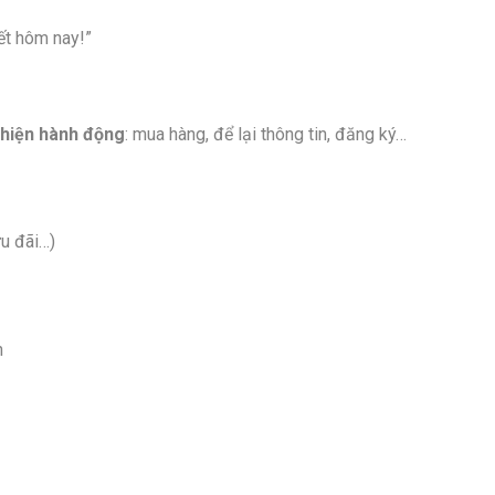
ết hôm nay!”
 hiện hành động
: mua hàng, để lại thông tin, đăng ký…
u đãi…)
n