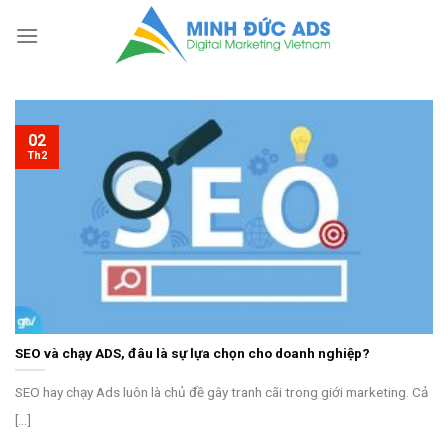
Skip
to
content
02
Th2
SEO và chạy ADS, đâu là sự lựa chọn cho doanh nghiệp?
SEO hay chạy Ads luôn là chủ đề gây tranh cãi trong giới marketing. Cả
[...]